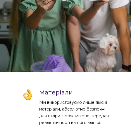
ування
Надточний гіпс
Дерев'яні
стеки
ніка
ль
на
і
нструк
ція
ві
Скатертина
Рукавички
У
+
део
Матеріали
Ми використовуємо лише якісні
матеріали, абсолютно безпечні
для шкіри з можливістю передачі
реалістичності вашого зліпка.