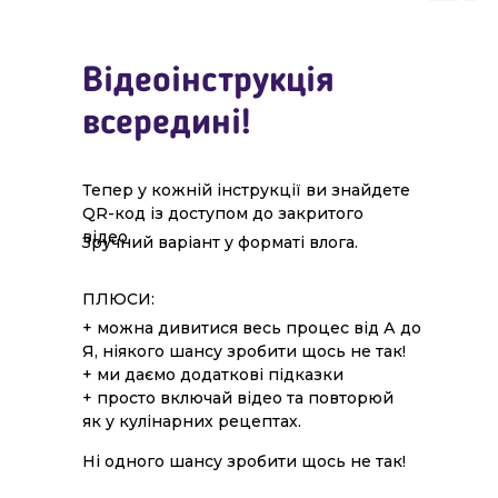
Відеоінструкція
всередині!
Тепер у кожній інструкції ви знайдете
QR-код із доступом до закритого
відео.
Зручний варіант у форматі влога.
ПЛЮСИ:
+ можна дивитися весь процес від А до
Я, ніякого шансу зробити щось не так!
+ ми даємо додаткові підказки
+ просто включай відео та повторюй
як у кулінарних рецептах.
Ні одного шансу зробити щось не так!