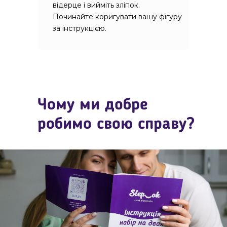
відерце і вийміть зліпок.
Починайте коригувати вашу фігуру
за інструкцією.
Чому ми добре
робимо свою справу?
Модельний гель 5-ї
категорії
Відерце для заміш