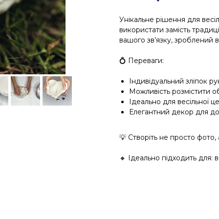
Унікальне рішення для весі
використати замість традиц
вашого зв’язку, зроблений 
💍 Переваги:
Індивідуальний зліпок ру
Можливість розмістити о
Ідеально для весільної ц
Елегантний декор для до
💡 Створіть не просто фото,
🔸 Ідеально підходить для: 