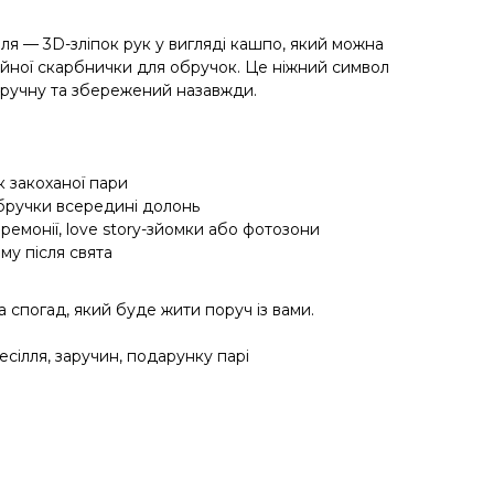
лля — 3D-зліпок рук у вигляді кашпо, який можна
ійної скарбнички для обручок. Це ніжний символ
вручну та збережений назавжди.
к закоханої пари
бручки всередині долонь
еремонії, love story-зйомки або фотозони
му після свята
 а спогад, який буде жити поруч із вами.
весілля, заручин, подарунку парі