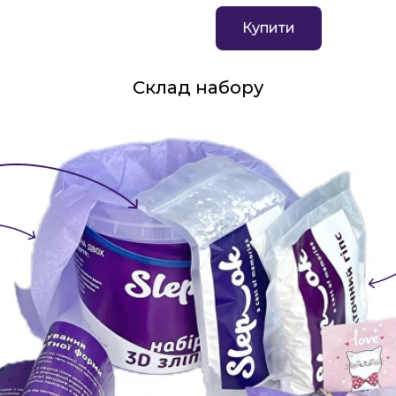
Купити
Надточ
Склад набору
Р