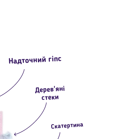
ний гіпс
Дерев'яні
стеки
Скатертина
укавички