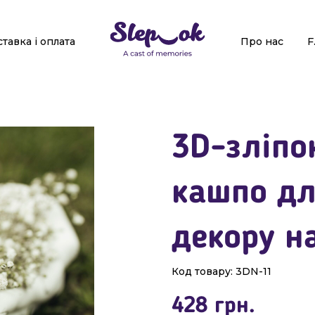
тавка і оплата
Про нас
F
3D-зліпок
кашпо дл
декору н
Код товару:
3DN-11
428
грн.