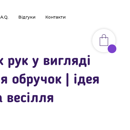
.A.Q.
Відгуки
Контакти
 рук у вигляді
я обручок | ідея
а весілля