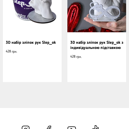
3D набір зліпок рук Slep_ok
3D набір зліпок рук Slep_ok з
індивідуальною підставкою
428
грн.
428
грн.